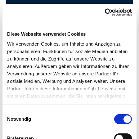
Diese Webseite verwendet Cookies
Wir verwenden Cookies, um Inhalte und Anzeigen zu
ein Einkaufserlebnis im modernen, freundlichen Ambiente.
»JEANS FRITZ«, ebenso wie in der Schweiz mit »BLACKOUT«,
personalisieren, Funktionen für soziale Medien anbieten
Warenpräsentation bietet unseren Kunden in Deutschland mit
zu können und die Zugriffe auf unsere Website zu
sowie einer klar strukturierten und zielgruppenorientierten
großzügigen Verkaufsflächen, geräumigen Umkleidekabinen
analysieren. Außerdem geben wir Informationen zu Ihrer
Filialen wieder. Die qualitativ hochwertigen Shopkonzepte mit
Verwendung unserer Website an unsere Partner für
auch in der permanenten Modernisierung der jeweiligen
DIE STORES
Markenkonzepte JEANS FRITZ und BLACKOUT spiegeln sich
soziale Medien, Werbung und Analysen weiter. Unsere
Die Weiterentwicklung und der Ausbau unserer zwei
Partner führen diese Informationen möglicherweise mit
weiteren Daten zusammen, die Sie ihnen bereitgestellt
haben oder die sie im Rahmen Ihrer Nutzung der Dienste
gesammelt haben.
Einwilligungsauswahl
Notwendig
Präferenzen