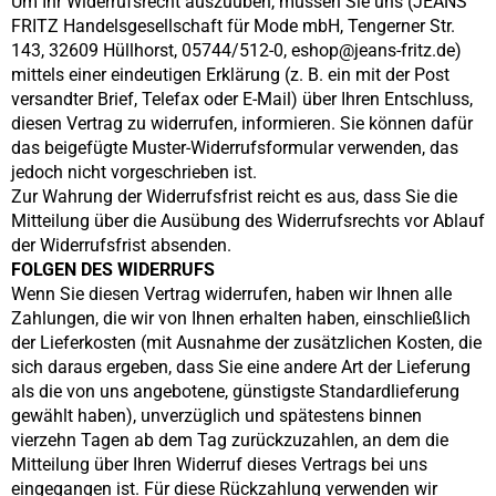
Um Ihr Widerrufsrecht auszuüben, müssen Sie uns (
JEANS
FRITZ
Handelsgesellschaft für Mode mbH, Tengerner Str.
143, 32609 Hüllhorst, 05744/512-0, eshop@jeans-fritz.de)
mittels einer eindeutigen Erklärung (z. B. ein mit der Post
versandter Brief, Telefax oder E-Mail) über Ihren Entschluss,
diesen Vertrag zu widerrufen, informieren. Sie können dafür
das beigefügte Muster-Widerrufsformular verwenden, das
jedoch nicht vorgeschrieben ist.
Zur Wahrung der Widerrufsfrist reicht es aus, dass Sie die
Mitteilung über die Ausübung des Widerrufsrechts vor Ablauf
der Widerrufsfrist absenden.
FOLGEN DES WIDERRUFS
Wenn Sie diesen Vertrag widerrufen, haben wir Ihnen alle
Zahlungen, die wir von Ihnen erhalten haben, einschließlich
der Lieferkosten (mit Ausnahme der zusätzlichen Kosten, die
sich daraus ergeben, dass Sie eine andere Art der Lieferung
als die von uns angebotene, günstigste Standardlieferung
gewählt haben), unverzüglich und spätestens binnen
vierzehn Tagen ab dem Tag zurückzuzahlen, an dem die
Mitteilung über Ihren Widerruf dieses Vertrags bei uns
eingegangen ist. Für diese Rückzahlung verwenden wir