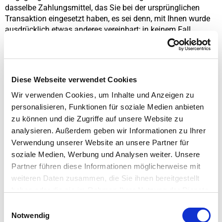
dasselbe Zahlungsmittel, das Sie bei der ursprünglichen
Transaktion eingesetzt haben, es sei denn, mit Ihnen wurde
ausdrücklich etwas anderes vereinbart; in keinem Fall
werden Ihnen wegen dieser Rückzahlung Entgelte berechnet.
Wir können die Rückzahlung verweigern, bis wir die Waren
wieder zurückerhalten haben oder bis Sie den Nachweis
erbracht haben, dass Sie die Waren zurückgesandt haben, je
Diese Webseite verwendet Cookies
nachdem, welches der frühere Zeitpunkt ist.
Sie haben die Waren unverzüglich und in jedem Fall
Wir verwenden Cookies, um Inhalte und Anzeigen zu
spätestens binnen vierzehn Tagen ab dem Tag, an dem Sie
personalisieren, Funktionen für soziale Medien anbieten
uns über den Widerruf dieses Vertrags unterrichten, an uns
zu können und die Zugriffe auf unsere Website zu
oder an
analysieren. Außerdem geben wir Informationen zu Ihrer
JEANS FRITZ
Onlineshop
Verwendung unserer Website an unsere Partner für
c/o Hellmann eCommerce Gmbh & Co. KG
soziale Medien, Werbung und Analysen weiter. Unsere
Dornierstraße 9
Partner führen diese Informationen möglicherweise mit
49090 Osnabrück
weiteren Daten zusammen, die Sie ihnen bereitgestellt
zurückzusenden oder zu übergeben. Die Frist ist gewahrt,
haben oder die sie im Rahmen Ihrer Nutzung der Dienste
wenn Sie die Waren vor Ablauf der Frist von vierzehn Tagen
gesammelt haben.
absenden. Wir tragen die Kosten der Rücksendung der
Einwilligungsauswahl
Waren. Sie müssen für einen etwaigen Wertverlust der Waren
Notwendig