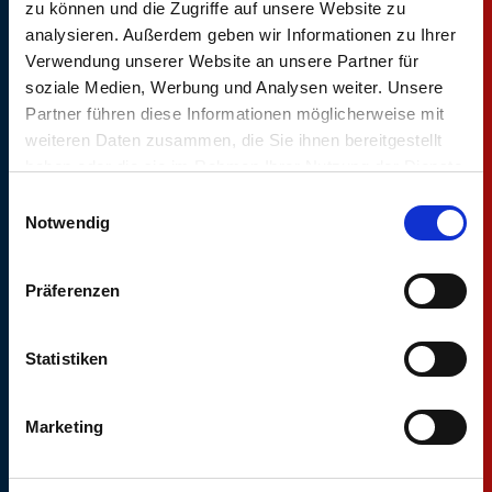
zu können und die Zugriffe auf unsere Website zu
Vergütung
idealerweise mit
analysieren. Außerdem geben wir Informationen zu Ihrer
Verwendung unserer Website an unsere Partner für
Betriebliche Altersvorsorge
handwerklichem
soziale Medien, Werbung und Analysen weiter. Unsere
sowie
Geschick und/oder
Partner führen diese Informationen möglicherweise mit
Berufsunfähigkeitsversicherung
technischem
weiteren Daten zusammen, die Sie ihnen bereitgestellt
Flexible
Verständnis
haben oder die sie im Rahmen Ihrer Nutzung der Dienste
gesammelt haben.
Arbeitszeiten im
Teamplayerfähigkeiten
Einwilligungsauswahl
Notwendig
Rahmen der
Motivation und
Gleitzeit
Engagement
Präferenzen
30 Tage Urlaub pro
Ihr Talent, selbst in
Jahr
stressigen
Statistiken
Fahrradleasing im
Situationen einen
Rahmen eines
klaren Kopf zu
Marketing
attraktiven
behalten
Mobilitätsangebots
Gute Deutsch- und