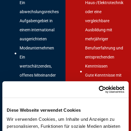
Ein
Haus-/Elektrotechnik
abwechslungsreiches
oder eine
Aufgabengebiet in
vergleichbare
einem international
Ausbildung mit
ausgerichteten
mehrjähriger
Modeunternehmen
Berufserfahrung und
Ein
entsprechenden
wertschätzendes,
Kenntnissen
offenes Miteinander
Gute Kenntnisse mit
und die
den MS-Office-
Zusammenarbeit in
Programmen und
einem engagierten
CAD
Diese Webseite verwendet Cookies
Team
Selbstständige und
Wir verwenden Cookies, um Inhalte und Anzeigen zu
Eine faire und
sorgfältige
personalisieren, Funktionen für soziale Medien anbieten
leistungsgerechte
Arbeitsweise,