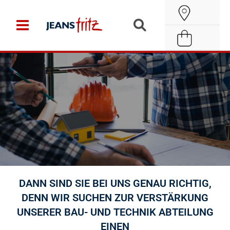
Zum
Suche
Inhalt
öffnen
springen
DANN SIND SIE BEI UNS GENAU RICHTIG,
LUST AUF EINEN
DENN WIR SUCHEN ZUR VERSTÄRKUNG
TRAUMJOB IN DER
MODEBRANCHE?
UNSERER BAU- UND TECHNIK ABTEILUNG
EINEN