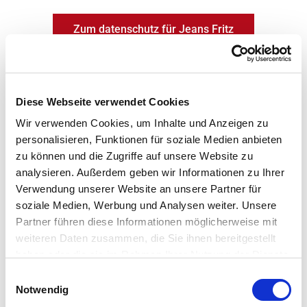
Zum
Inhalt
Zum datenschutz für Jeans Fritz
springen
Zum datenschutz für Blackout
Diese Webseite verwendet Cookies
Wir verwenden Cookies, um Inhalte und Anzeigen zu
Protezione dei dati per Blackout
personalisieren, Funktionen für soziale Medien anbieten
zu können und die Zugriffe auf unsere Website zu
analysieren. Außerdem geben wir Informationen zu Ihrer
Protection des données pour Blackout
Verwendung unserer Website an unsere Partner für
soziale Medien, Werbung und Analysen weiter. Unsere
Partner führen diese Informationen möglicherweise mit
weiteren Daten zusammen, die Sie ihnen bereitgestellt
haben oder die sie im Rahmen Ihrer Nutzung der Dienste
gesammelt haben.
Einwilligungsauswahl
Notwendig